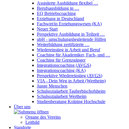
Assistierte Ausbildung flexibel …
Berufsausbildung in …
EQ Betriebscoaching
Erziehung in Deutschland
Fachwirt/in Erziehungswesen (KA)
Neuer Start
Perspektive Ausbildung in Teilzeit …
ubH - umschulungsbegleitende Hilfen
Weiterbildung zertifizierte …
Wiedereinstieg in Arbeit und Beruf
Coaching für Akademiker, Fach- und …
Coaching für Grenzgänger
Integrationscoaching (
AVGS
)
Integrationscoaching (KA)
Perspektive Wiedereinstieg (
AVGS
)
VIA - Dein Weg in Arbeit (Wertheim)
Junge Menschen
Schulsozialarbeit Tauberbischofsheim
Schulsozialarbeit Wertheim
Studienberatung Kolping Hochschule
Über uns
Organe des Vereins
Leitbild
Standorte