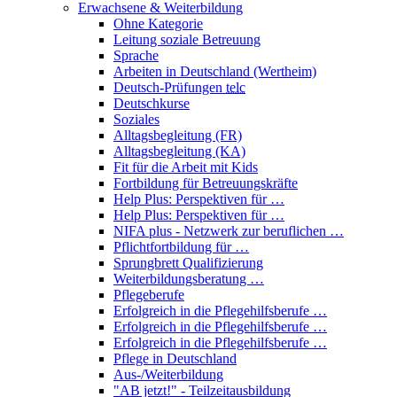
Erwachsene & Weiterbildung
Ohne Kategorie
Leitung soziale Betreuung
Sprache
Arbeiten in Deutschland (Wertheim)
Deutsch-Prüfungen
telc
Deutschkurse
Soziales
Alltagsbegleitung (FR)
Alltagsbegleitung (KA)
Fit für die Arbeit mit Kids
Fortbildung für Betreuungskräfte
Help Plus: Perspektiven für …
Help Plus: Perspektiven für …
NIFA plus - Netzwerk zur beruflichen …
Pflichtfortbildung für …
Sprungbrett Qualifizierung
Weiterbildungsberatung …
Pflegeberufe
Erfolgreich in die Pflegehilfsberufe …
Erfolgreich in die Pflegehilfsberufe …
Erfolgreich in die Pflegehilfsberufe …
Pflege in Deutschland
Aus-/Weiterbildung
"AB jetzt!" - Teilzeitausbildung