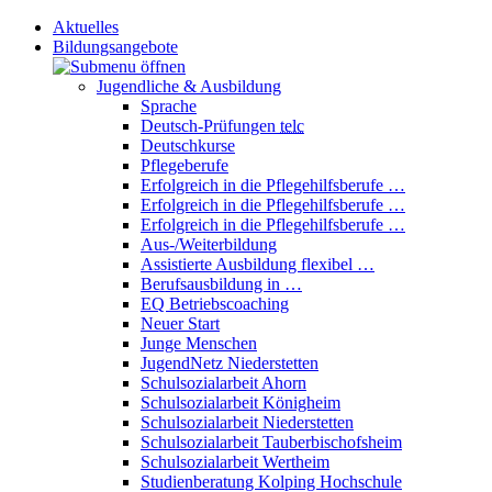
Aktuelles
Bildungsangebote
Jugendliche & Ausbildung
Sprache
Deutsch-Prüfungen
telc
Deutschkurse
Pflegeberufe
Erfolgreich in die Pflegehilfsberufe …
Erfolgreich in die Pflegehilfsberufe …
Erfolgreich in die Pflegehilfsberufe …
Aus-/Weiterbildung
Assistierte Ausbildung flexibel …
Berufsausbildung in …
EQ Betriebscoaching
Neuer Start
Junge Menschen
JugendNetz Niederstetten
Schulsozialarbeit Ahorn
Schulsozialarbeit Königheim
Schulsozialarbeit Niederstetten
Schulsozialarbeit Tauberbischofsheim
Schulsozialarbeit Wertheim
Studienberatung Kolping Hochschule