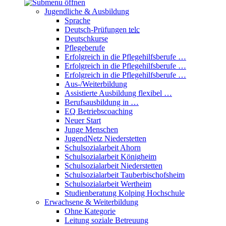
Jugendliche & Ausbildung
Sprache
Deutsch-Prüfungen
telc
Deutschkurse
Pflegeberufe
Erfolgreich in die Pflegehilfsberufe …
Erfolgreich in die Pflegehilfsberufe …
Erfolgreich in die Pflegehilfsberufe …
Aus-/Weiterbildung
Assistierte Ausbildung flexibel …
Berufsausbildung in …
EQ Betriebscoaching
Neuer Start
Junge Menschen
JugendNetz Niederstetten
Schulsozialarbeit Ahorn
Schulsozialarbeit Königheim
Schulsozialarbeit Niederstetten
Schulsozialarbeit Tauberbischofsheim
Schulsozialarbeit Wertheim
Studienberatung Kolping Hochschule
Erwachsene & Weiterbildung
Ohne Kategorie
Leitung soziale Betreuung