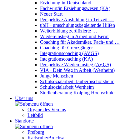
Erziehung in Deutschland
Fachwirt/in Erziehungswesen (KA)
Neuer Start
Perspektive Ausbildung in Teilzeit …
ubH - umschulungsbegleitende Hilfen
Weiterbildung zertifizierte …
Wiedereinstieg in Arbeit und Beruf
Coaching für Akademiker, Fach- und …
Coaching für Grenzgänger
Integrationscoaching (
AVGS
)
Integrationscoaching (KA)
Perspektive Wiedereinstieg (
AVGS
)
VIA - Dein Weg in Arbeit (Wertheim)
Junge Menschen
Schulsozialarbeit Tauberbischofsheim
Schulsozialarbeit Wertheim
Studienberatung Kolping Hochschule
Über uns
Organe des Vereins
Leitbild
Standorte
Freiburg
Karlsruhe/Bruchsal