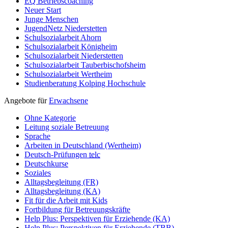
EQ Betriebscoaching
Neuer Start
Junge Menschen
JugendNetz Niederstetten
Schulsozialarbeit Ahorn
Schulsozialarbeit Königheim
Schulsozialarbeit Niederstetten
Schulsozialarbeit Tauberbischofsheim
Schulsozialarbeit Wertheim
Studienberatung Kolping Hochschule
Angebote für
Erwachsene
Ohne Kategorie
Leitung soziale Betreuung
Sprache
Arbeiten in Deutschland (Wertheim)
Deutsch-Prüfungen
telc
Deutschkurse
Soziales
Alltagsbegleitung (FR)
Alltagsbegleitung (KA)
Fit für die Arbeit mit Kids
Fortbildung für Betreuungskräfte
Help Plus: Perspektiven für Erziehende (KA)
Help Plus: Perspektiven für Erziehende (TBB)