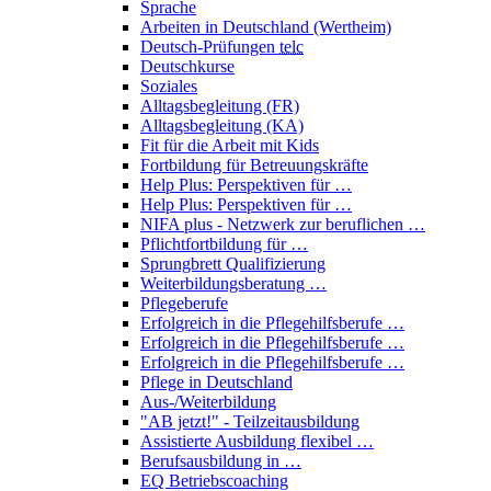
Sprache
Arbeiten in Deutschland (Wertheim)
Deutsch-Prüfungen
telc
Deutschkurse
Soziales
Alltagsbegleitung (FR)
Alltagsbegleitung (KA)
Fit für die Arbeit mit Kids
Fortbildung für Betreuungskräfte
Help Plus: Perspektiven für …
Help Plus: Perspektiven für …
NIFA plus - Netzwerk zur beruflichen …
Pflichtfortbildung für …
Sprungbrett Qualifizierung
Weiterbildungsberatung …
Pflegeberufe
Erfolgreich in die Pflegehilfsberufe …
Erfolgreich in die Pflegehilfsberufe …
Erfolgreich in die Pflegehilfsberufe …
Pflege in Deutschland
Aus-/Weiterbildung
"AB jetzt!" - Teilzeitausbildung
Assistierte Ausbildung flexibel …
Berufsausbildung in …
EQ Betriebscoaching