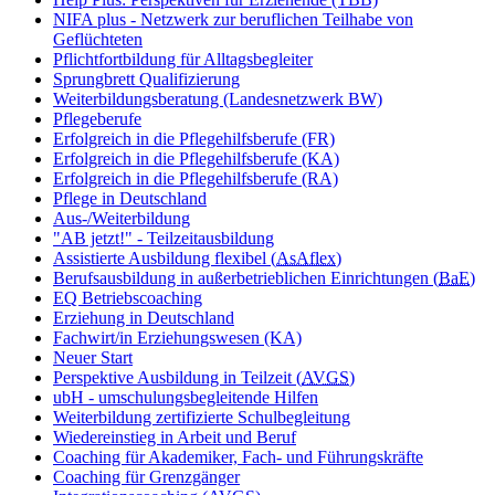
NIFA plus - Netzwerk zur beruflichen Teilhabe von
Geflüchteten
Pflichtfortbildung für Alltagsbegleiter
Sprungbrett Qualifizierung
Weiterbildungsberatung (Landesnetzwerk BW)
Pflegeberufe
Erfolgreich in die Pflegehilfsberufe (FR)
Erfolgreich in die Pflegehilfsberufe (KA)
Erfolgreich in die Pflegehilfsberufe (RA)
Pflege in Deutschland
Aus-/Weiterbildung
"AB jetzt!" - Teilzeitausbildung
Assistierte Ausbildung flexibel (
AsAflex
)
Berufsausbildung in außerbetrieblichen Einrichtungen (
BaE
)
EQ Betriebscoaching
Erziehung in Deutschland
Fachwirt/in Erziehungswesen (KA)
Neuer Start
Perspektive Ausbildung in Teilzeit (
AVGS
)
ubH - umschulungsbegleitende Hilfen
Weiterbildung zertifizierte Schulbegleitung
Wiedereinstieg in Arbeit und Beruf
Coaching für Akademiker, Fach- und Führungskräfte
Coaching für Grenzgänger