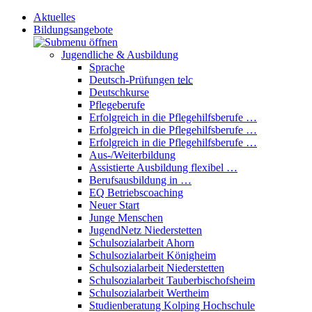
Aktuelles
Bildungsangebote
Jugendliche & Ausbildung
Sprache
Deutsch-Prüfungen
telc
Deutschkurse
Pflegeberufe
Erfolgreich in die Pflegehilfsberufe …
Erfolgreich in die Pflegehilfsberufe …
Erfolgreich in die Pflegehilfsberufe …
Aus-/Weiterbildung
Assistierte Ausbildung flexibel …
Berufsausbildung in …
EQ Betriebscoaching
Neuer Start
Junge Menschen
JugendNetz Niederstetten
Schulsozialarbeit Ahorn
Schulsozialarbeit Königheim
Schulsozialarbeit Niederstetten
Schulsozialarbeit Tauberbischofsheim
Schulsozialarbeit Wertheim
Studienberatung Kolping Hochschule