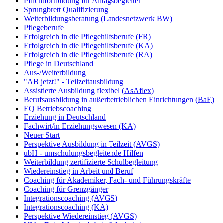
Pflichtfortbildung für Alltagsbegleiter
Sprungbrett Qualifizierung
Weiterbildungsberatung (Landesnetzwerk BW)
Pflegeberufe
Erfolgreich in die Pflegehilfsberufe (FR)
Erfolgreich in die Pflegehilfsberufe (KA)
Erfolgreich in die Pflegehilfsberufe (RA)
Pflege in Deutschland
Aus-/Weiterbildung
"AB jetzt!" - Teilzeitausbildung
Assistierte Ausbildung flexibel (
AsAflex
)
Berufsausbildung in außerbetrieblichen Einrichtungen (
BaE
)
EQ Betriebscoaching
Erziehung in Deutschland
Fachwirt/in Erziehungswesen (KA)
Neuer Start
Perspektive Ausbildung in Teilzeit (
AVGS
)
ubH - umschulungsbegleitende Hilfen
Weiterbildung zertifizierte Schulbegleitung
Wiedereinstieg in Arbeit und Beruf
Coaching für Akademiker, Fach- und Führungskräfte
Coaching für Grenzgänger
Integrationscoaching (
AVGS
)
Integrationscoaching (KA)
Perspektive Wiedereinstieg (
AVGS
)