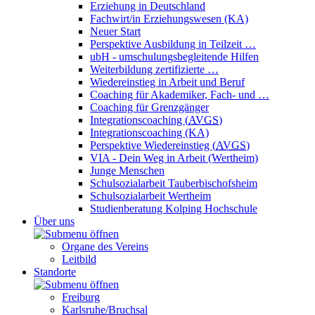
Erziehung in Deutschland
Fachwirt/in Erziehungswesen (KA)
Neuer Start
Perspektive Ausbildung in Teilzeit …
ubH - umschulungsbegleitende Hilfen
Weiterbildung zertifizierte …
Wiedereinstieg in Arbeit und Beruf
Coaching für Akademiker, Fach- und …
Coaching für Grenzgänger
Integrationscoaching (
AVGS
)
Integrationscoaching (KA)
Perspektive Wiedereinstieg (
AVGS
)
VIA - Dein Weg in Arbeit (Wertheim)
Junge Menschen
Schulsozialarbeit Tauberbischofsheim
Schulsozialarbeit Wertheim
Studienberatung Kolping Hochschule
Über uns
Organe des Vereins
Leitbild
Standorte
Freiburg
Karlsruhe/Bruchsal