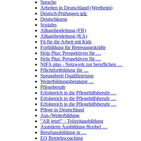
Sprache
Arbeiten in Deutschland (Wertheim)
Deutsch-Prüfungen
telc
Deutschkurse
Soziales
Alltagsbegleitung (FR)
Alltagsbegleitung (KA)
Fit für die Arbeit mit Kids
Fortbildung für Betreuungskräfte
Help Plus: Perspektiven für …
Help Plus: Perspektiven für …
NIFA plus - Netzwerk zur beruflichen …
Pflichtfortbildung für …
Sprungbrett Qualifizierung
Weiterbildungsberatung …
Pflegeberufe
Erfolgreich in die Pflegehilfsberufe …
Erfolgreich in die Pflegehilfsberufe …
Erfolgreich in die Pflegehilfsberufe …
Pflege in Deutschland
Aus-/Weiterbildung
"AB jetzt!" - Teilzeitausbildung
Assistierte Ausbildung flexibel …
Berufsausbildung in …
EQ Betriebscoaching