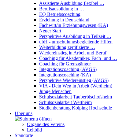
Assistierte Ausbildung flexibel …
Berufsausbildung in …
EQ Betriebscoaching
Erziehung in Deutschland
Fachwirt/in Erziehungswesen (KA)
Neuer Start
Perspektive Ausbildung in Teilzeit …
ubH - umschulungsbegleitende Hilfen
Weiterbildung zertifizierte …
Wiedereinstieg in Arbeit und Beruf
Coaching für Akademiker, Fach- und …
Coaching für Grenzgänger
Integrationscoaching (
AVGS
)
Integrationscoaching (KA)
Perspektive Wiedereinstieg (
AVGS
)
VIA - Dein Weg in Arbeit (Wertheim)
Junge Menschen
Schulsozialarbeit Tauberbischofsheim
Schulsozialarbeit Wertheim
Studienberatung Kolping Hochschule
Über uns
Organe des Vereins
Leitbild
Standorte