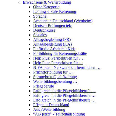
Erwachsene & Weiterbildung
Ohne Kategorie
Leitung soziale Betreuung
Sprache
Arbeiten in Deutschland (Wertheim)
Deutsch-Prüfungen
telc
Deutschkurse
Soziales
Alltagsbegleitung (FR)
Alltagsbegleitung (KA)
Fit für die Arbeit mit Kids
Fortbildung für Betreuungskräfte
Help Plus: Perspektiven für …
Help Plus: Perspektiven für …
NIFA plus - Netzwerk zur beruflichen …
Pflichtfortbildung für …
Sprungbrett Qualifizierung
Weiterbildungsberatung …
Pflegeberufe
Erfolgreich in die Pflegehilfsberufe …
Erfolgreich in die Pflegehilfsberufe …
Erfolgreich in die Pflegehilfsberufe …
Pflege in Deutschland
Aus-/Weiterbildung
"AB jetzt!" - Teilzeitausbildung