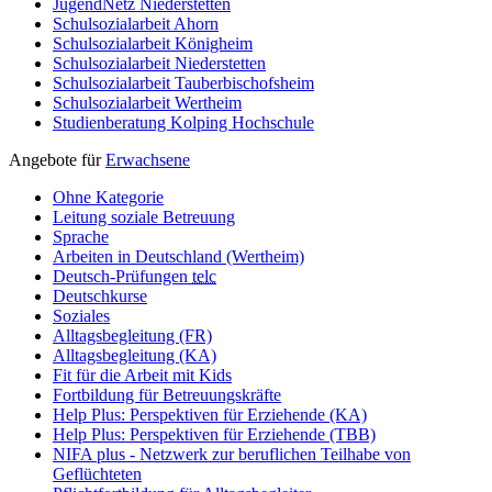
JugendNetz Niederstetten
Schulsozialarbeit Ahorn
Schulsozialarbeit Königheim
Schulsozialarbeit Niederstetten
Schulsozialarbeit Tauberbischofsheim
Schulsozialarbeit Wertheim
Studienberatung Kolping Hochschule
Angebote für
Erwachsene
Ohne Kategorie
Leitung soziale Betreuung
Sprache
Arbeiten in Deutschland (Wertheim)
Deutsch-Prüfungen
telc
Deutschkurse
Soziales
Alltagsbegleitung (FR)
Alltagsbegleitung (KA)
Fit für die Arbeit mit Kids
Fortbildung für Betreuungskräfte
Help Plus: Perspektiven für Erziehende (KA)
Help Plus: Perspektiven für Erziehende (TBB)
NIFA plus - Netzwerk zur beruflichen Teilhabe von
Geflüchteten