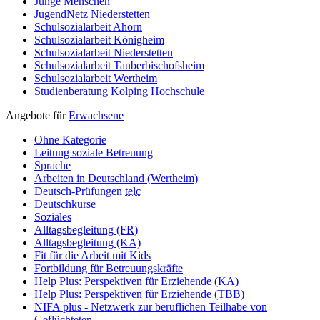
Junge Menschen
JugendNetz Niederstetten
Schulsozialarbeit Ahorn
Schulsozialarbeit Königheim
Schulsozialarbeit Niederstetten
Schulsozialarbeit Tauberbischofsheim
Schulsozialarbeit Wertheim
Studienberatung Kolping Hochschule
Angebote für
Erwachsene
Ohne Kategorie
Leitung soziale Betreuung
Sprache
Arbeiten in Deutschland (Wertheim)
Deutsch-Prüfungen
telc
Deutschkurse
Soziales
Alltagsbegleitung (FR)
Alltagsbegleitung (KA)
Fit für die Arbeit mit Kids
Fortbildung für Betreuungskräfte
Help Plus: Perspektiven für Erziehende (KA)
Help Plus: Perspektiven für Erziehende (TBB)
NIFA plus - Netzwerk zur beruflichen Teilhabe von
Geflüchteten