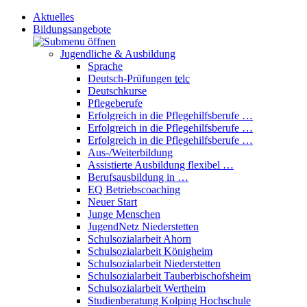
Aktuelles
Bildungsangebote
Jugendliche & Ausbildung
Sprache
Deutsch-Prüfungen
telc
Deutschkurse
Pflegeberufe
Erfolgreich in die Pflegehilfsberufe …
Erfolgreich in die Pflegehilfsberufe …
Erfolgreich in die Pflegehilfsberufe …
Aus-/Weiterbildung
Assistierte Ausbildung flexibel …
Berufsausbildung in …
EQ Betriebscoaching
Neuer Start
Junge Menschen
JugendNetz Niederstetten
Schulsozialarbeit Ahorn
Schulsozialarbeit Königheim
Schulsozialarbeit Niederstetten
Schulsozialarbeit Tauberbischofsheim
Schulsozialarbeit Wertheim
Studienberatung Kolping Hochschule