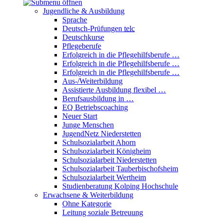
Jugendliche & Ausbildung
Sprache
Deutsch-Prüfungen
telc
Deutschkurse
Pflegeberufe
Erfolgreich in die Pflegehilfsberufe …
Erfolgreich in die Pflegehilfsberufe …
Erfolgreich in die Pflegehilfsberufe …
Aus-/Weiterbildung
Assistierte Ausbildung flexibel …
Berufsausbildung in …
EQ Betriebscoaching
Neuer Start
Junge Menschen
JugendNetz Niederstetten
Schulsozialarbeit Ahorn
Schulsozialarbeit Königheim
Schulsozialarbeit Niederstetten
Schulsozialarbeit Tauberbischofsheim
Schulsozialarbeit Wertheim
Studienberatung Kolping Hochschule
Erwachsene & Weiterbildung
Ohne Kategorie
Leitung soziale Betreuung