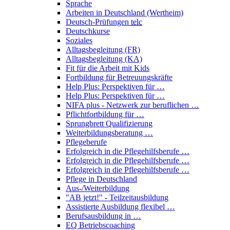
Sprache
Arbeiten in Deutschland (Wertheim)
Deutsch-Prüfungen
telc
Deutschkurse
Soziales
Alltagsbegleitung (FR)
Alltagsbegleitung (KA)
Fit für die Arbeit mit Kids
Fortbildung für Betreuungskräfte
Help Plus: Perspektiven für …
Help Plus: Perspektiven für …
NIFA plus - Netzwerk zur beruflichen …
Pflichtfortbildung für …
Sprungbrett Qualifizierung
Weiterbildungsberatung …
Pflegeberufe
Erfolgreich in die Pflegehilfsberufe …
Erfolgreich in die Pflegehilfsberufe …
Erfolgreich in die Pflegehilfsberufe …
Pflege in Deutschland
Aus-/Weiterbildung
"AB jetzt!" - Teilzeitausbildung
Assistierte Ausbildung flexibel …
Berufsausbildung in …
EQ Betriebscoaching