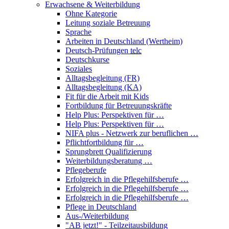
Erwachsene & Weiterbildung
Ohne Kategorie
Leitung soziale Betreuung
Sprache
Arbeiten in Deutschland (Wertheim)
Deutsch-Prüfungen
telc
Deutschkurse
Soziales
Alltagsbegleitung (FR)
Alltagsbegleitung (KA)
Fit für die Arbeit mit Kids
Fortbildung für Betreuungskräfte
Help Plus: Perspektiven für …
Help Plus: Perspektiven für …
NIFA plus - Netzwerk zur beruflichen …
Pflichtfortbildung für …
Sprungbrett Qualifizierung
Weiterbildungsberatung …
Pflegeberufe
Erfolgreich in die Pflegehilfsberufe …
Erfolgreich in die Pflegehilfsberufe …
Erfolgreich in die Pflegehilfsberufe …
Pflege in Deutschland
Aus-/Weiterbildung
"AB jetzt!" - Teilzeitausbildung