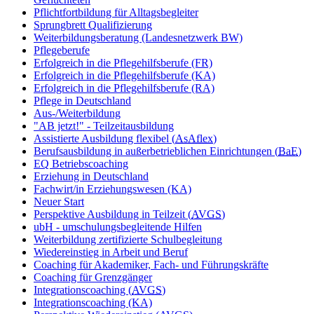
Pflichtfortbildung für Alltagsbegleiter
Sprungbrett Qualifizierung
Weiterbildungsberatung (Landesnetzwerk BW)
Pflegeberufe
Erfolgreich in die Pflegehilfsberufe (FR)
Erfolgreich in die Pflegehilfsberufe (KA)
Erfolgreich in die Pflegehilfsberufe (RA)
Pflege in Deutschland
Aus-/Weiterbildung
"AB jetzt!" - Teilzeitausbildung
Assistierte Ausbildung flexibel (
AsAflex
)
Berufsausbildung in außerbetrieblichen Einrichtungen (
BaE
)
EQ Betriebscoaching
Erziehung in Deutschland
Fachwirt/in Erziehungswesen (KA)
Neuer Start
Perspektive Ausbildung in Teilzeit (
AVGS
)
ubH - umschulungsbegleitende Hilfen
Weiterbildung zertifizierte Schulbegleitung
Wiedereinstieg in Arbeit und Beruf
Coaching für Akademiker, Fach- und Führungskräfte
Coaching für Grenzgänger
Integrationscoaching (
AVGS
)
Integrationscoaching (KA)