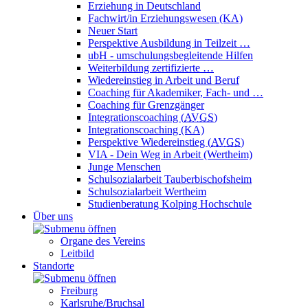
Erziehung in Deutschland
Fachwirt/in Erziehungswesen (KA)
Neuer Start
Perspektive Ausbildung in Teilzeit …
ubH - umschulungsbegleitende Hilfen
Weiterbildung zertifizierte …
Wiedereinstieg in Arbeit und Beruf
Coaching für Akademiker, Fach- und …
Coaching für Grenzgänger
Integrationscoaching (
AVGS
)
Integrationscoaching (KA)
Perspektive Wiedereinstieg (
AVGS
)
VIA - Dein Weg in Arbeit (Wertheim)
Junge Menschen
Schulsozialarbeit Tauberbischofsheim
Schulsozialarbeit Wertheim
Studienberatung Kolping Hochschule
Über uns
Organe des Vereins
Leitbild
Standorte
Freiburg
Karlsruhe/Bruchsal