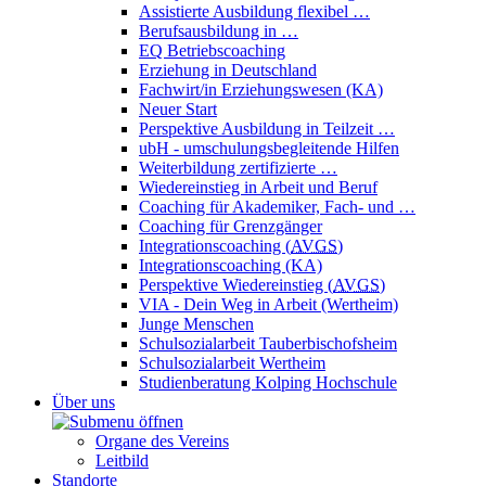
Assistierte Ausbildung flexibel …
Berufsausbildung in …
EQ Betriebscoaching
Erziehung in Deutschland
Fachwirt/in Erziehungswesen (KA)
Neuer Start
Perspektive Ausbildung in Teilzeit …
ubH - umschulungsbegleitende Hilfen
Weiterbildung zertifizierte …
Wiedereinstieg in Arbeit und Beruf
Coaching für Akademiker, Fach- und …
Coaching für Grenzgänger
Integrationscoaching (
AVGS
)
Integrationscoaching (KA)
Perspektive Wiedereinstieg (
AVGS
)
VIA - Dein Weg in Arbeit (Wertheim)
Junge Menschen
Schulsozialarbeit Tauberbischofsheim
Schulsozialarbeit Wertheim
Studienberatung Kolping Hochschule
Über uns
Organe des Vereins
Leitbild
Standorte