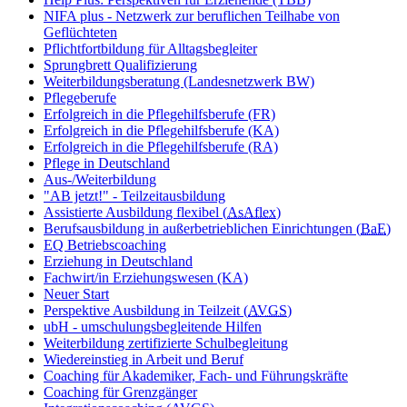
NIFA plus - Netzwerk zur beruflichen Teilhabe von
Geflüchteten
Pflichtfortbildung für Alltagsbegleiter
Sprungbrett Qualifizierung
Weiterbildungsberatung (Landesnetzwerk BW)
Pflegeberufe
Erfolgreich in die Pflegehilfsberufe (FR)
Erfolgreich in die Pflegehilfsberufe (KA)
Erfolgreich in die Pflegehilfsberufe (RA)
Pflege in Deutschland
Aus-/Weiterbildung
"AB jetzt!" - Teilzeitausbildung
Assistierte Ausbildung flexibel (
AsAflex
)
Berufsausbildung in außerbetrieblichen Einrichtungen (
BaE
)
EQ Betriebscoaching
Erziehung in Deutschland
Fachwirt/in Erziehungswesen (KA)
Neuer Start
Perspektive Ausbildung in Teilzeit (
AVGS
)
ubH - umschulungsbegleitende Hilfen
Weiterbildung zertifizierte Schulbegleitung
Wiedereinstieg in Arbeit und Beruf
Coaching für Akademiker, Fach- und Führungskräfte
Coaching für Grenzgänger