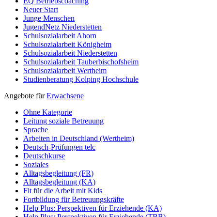
EQ Betriebscoaching
Neuer Start
Junge Menschen
JugendNetz Niederstetten
Schulsozialarbeit Ahorn
Schulsozialarbeit Königheim
Schulsozialarbeit Niederstetten
Schulsozialarbeit Tauberbischofsheim
Schulsozialarbeit Wertheim
Studienberatung Kolping Hochschule
Angebote für
Erwachsene
Ohne Kategorie
Leitung soziale Betreuung
Sprache
Arbeiten in Deutschland (Wertheim)
Deutsch-Prüfungen
telc
Deutschkurse
Soziales
Alltagsbegleitung (FR)
Alltagsbegleitung (KA)
Fit für die Arbeit mit Kids
Fortbildung für Betreuungskräfte
Help Plus: Perspektiven für Erziehende (KA)
Help Plus: Perspektiven für Erziehende (TBB)