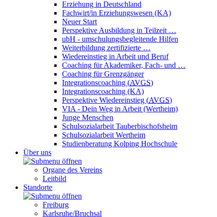
Erziehung in Deutschland
Fachwirt/in Erziehungswesen (KA)
Neuer Start
Perspektive Ausbildung in Teilzeit …
ubH - umschulungsbegleitende Hilfen
Weiterbildung zertifizierte …
Wiedereinstieg in Arbeit und Beruf
Coaching für Akademiker, Fach- und …
Coaching für Grenzgänger
Integrationscoaching (
AVGS
)
Integrationscoaching (KA)
Perspektive Wiedereinstieg (
AVGS
)
VIA - Dein Weg in Arbeit (Wertheim)
Junge Menschen
Schulsozialarbeit Tauberbischofsheim
Schulsozialarbeit Wertheim
Studienberatung Kolping Hochschule
Über uns
Organe des Vereins
Leitbild
Standorte
Freiburg
Karlsruhe/Bruchsal