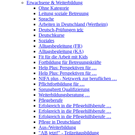
Erwachsene & Weiterbildung
Ohne Kategorie
Leitung soziale Betreuung
Sprache
Arbeiten in Deutschland (Wertheim)
Deutsch-Prüfungen
telc
Deutschkurse
Soziales
Alltagsbegleitung (FR)
Alltagsbegleitung (KA)
Fit für die Arbeit mit Kids
Fortbildung für Betreuungskräfte
Help Plus: Perspektiven für …
Help Plus: Perspektiven für …
NIFA plus - Netzwerk zur beruflichen …
Pflichtfortbildung für …
Sprungbrett Qualifizierung
Weiterbildungsberatung …
Pflegeberufe
Erfolgreich in die Pflegehilfsberufe …
Erfolgreich in die Pflegehilfsberufe …
Erfolgreich in die Pflegehilfsberufe …
Pflege in Deutschland
Aus-/Weiterbildung
"AB jetzt!" - Teilzeitausbildung