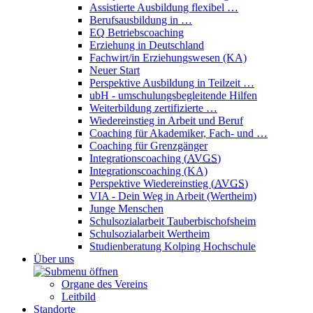
Assistierte Ausbildung flexibel …
Berufsausbildung in …
EQ Betriebscoaching
Erziehung in Deutschland
Fachwirt/in Erziehungswesen (KA)
Neuer Start
Perspektive Ausbildung in Teilzeit …
ubH - umschulungsbegleitende Hilfen
Weiterbildung zertifizierte …
Wiedereinstieg in Arbeit und Beruf
Coaching für Akademiker, Fach- und …
Coaching für Grenzgänger
Integrationscoaching (
AVGS
)
Integrationscoaching (KA)
Perspektive Wiedereinstieg (
AVGS
)
VIA - Dein Weg in Arbeit (Wertheim)
Junge Menschen
Schulsozialarbeit Tauberbischofsheim
Schulsozialarbeit Wertheim
Studienberatung Kolping Hochschule
Über uns
Organe des Vereins
Leitbild
Standorte