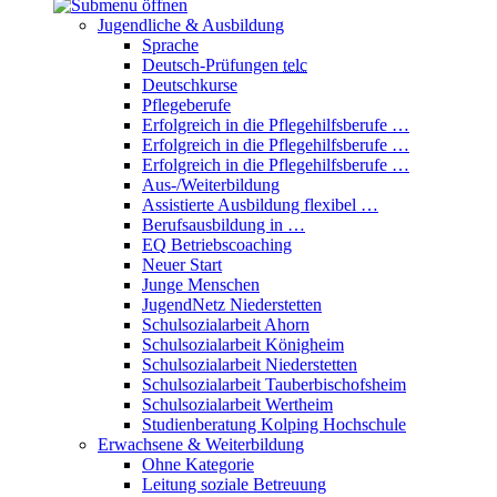
Jugendliche & Ausbildung
Sprache
Deutsch-Prüfungen
telc
Deutschkurse
Pflegeberufe
Erfolgreich in die Pflegehilfsberufe …
Erfolgreich in die Pflegehilfsberufe …
Erfolgreich in die Pflegehilfsberufe …
Aus-/Weiterbildung
Assistierte Ausbildung flexibel …
Berufsausbildung in …
EQ Betriebscoaching
Neuer Start
Junge Menschen
JugendNetz Niederstetten
Schulsozialarbeit Ahorn
Schulsozialarbeit Königheim
Schulsozialarbeit Niederstetten
Schulsozialarbeit Tauberbischofsheim
Schulsozialarbeit Wertheim
Studienberatung Kolping Hochschule
Erwachsene & Weiterbildung
Ohne Kategorie
Leitung soziale Betreuung