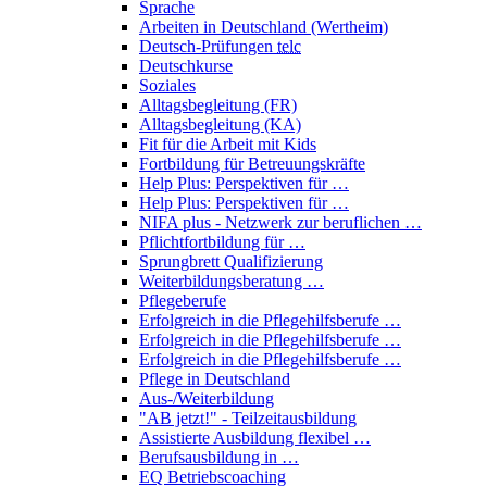
Sprache
Arbeiten in Deutschland (Wertheim)
Deutsch-Prüfungen
telc
Deutschkurse
Soziales
Alltagsbegleitung (FR)
Alltagsbegleitung (KA)
Fit für die Arbeit mit Kids
Fortbildung für Betreuungskräfte
Help Plus: Perspektiven für …
Help Plus: Perspektiven für …
NIFA plus - Netzwerk zur beruflichen …
Pflichtfortbildung für …
Sprungbrett Qualifizierung
Weiterbildungsberatung …
Pflegeberufe
Erfolgreich in die Pflegehilfsberufe …
Erfolgreich in die Pflegehilfsberufe …
Erfolgreich in die Pflegehilfsberufe …
Pflege in Deutschland
Aus-/Weiterbildung
"AB jetzt!" - Teilzeitausbildung
Assistierte Ausbildung flexibel …
Berufsausbildung in …
EQ Betriebscoaching