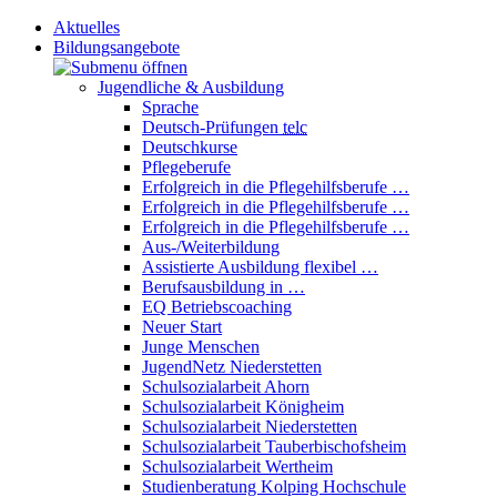
Aktuelles
Bildungsangebote
Jugendliche & Ausbildung
Sprache
Deutsch-Prüfungen
telc
Deutschkurse
Pflegeberufe
Erfolgreich in die Pflegehilfsberufe …
Erfolgreich in die Pflegehilfsberufe …
Erfolgreich in die Pflegehilfsberufe …
Aus-/Weiterbildung
Assistierte Ausbildung flexibel …
Berufsausbildung in …
EQ Betriebscoaching
Neuer Start
Junge Menschen
JugendNetz Niederstetten
Schulsozialarbeit Ahorn
Schulsozialarbeit Königheim
Schulsozialarbeit Niederstetten
Schulsozialarbeit Tauberbischofsheim
Schulsozialarbeit Wertheim
Studienberatung Kolping Hochschule