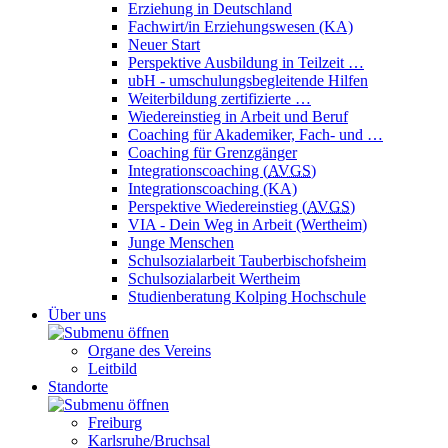
Erziehung in Deutschland
Fachwirt/in Erziehungswesen (KA)
Neuer Start
Perspektive Ausbildung in Teilzeit …
ubH - umschulungsbegleitende Hilfen
Weiterbildung zertifizierte …
Wiedereinstieg in Arbeit und Beruf
Coaching für Akademiker, Fach- und …
Coaching für Grenzgänger
Integrationscoaching (
AVGS
)
Integrationscoaching (KA)
Perspektive Wiedereinstieg (
AVGS
)
VIA - Dein Weg in Arbeit (Wertheim)
Junge Menschen
Schulsozialarbeit Tauberbischofsheim
Schulsozialarbeit Wertheim
Studienberatung Kolping Hochschule
Über uns
Organe des Vereins
Leitbild
Standorte
Freiburg
Karlsruhe/Bruchsal