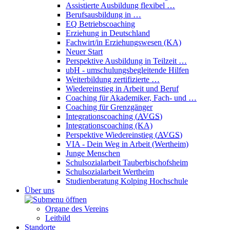
Assistierte Ausbildung flexibel …
Berufsausbildung in …
EQ Betriebscoaching
Erziehung in Deutschland
Fachwirt/in Erziehungswesen (KA)
Neuer Start
Perspektive Ausbildung in Teilzeit …
ubH - umschulungsbegleitende Hilfen
Weiterbildung zertifizierte …
Wiedereinstieg in Arbeit und Beruf
Coaching für Akademiker, Fach- und …
Coaching für Grenzgänger
Integrationscoaching (
AVGS
)
Integrationscoaching (KA)
Perspektive Wiedereinstieg (
AVGS
)
VIA - Dein Weg in Arbeit (Wertheim)
Junge Menschen
Schulsozialarbeit Tauberbischofsheim
Schulsozialarbeit Wertheim
Studienberatung Kolping Hochschule
Über uns
Organe des Vereins
Leitbild
Standorte