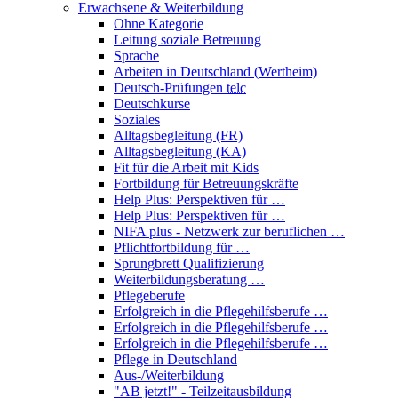
Erwachsene & Weiterbildung
Ohne Kategorie
Leitung soziale Betreuung
Sprache
Arbeiten in Deutschland (Wertheim)
Deutsch-Prüfungen
telc
Deutschkurse
Soziales
Alltagsbegleitung (FR)
Alltagsbegleitung (KA)
Fit für die Arbeit mit Kids
Fortbildung für Betreuungskräfte
Help Plus: Perspektiven für …
Help Plus: Perspektiven für …
NIFA plus - Netzwerk zur beruflichen …
Pflichtfortbildung für …
Sprungbrett Qualifizierung
Weiterbildungsberatung …
Pflegeberufe
Erfolgreich in die Pflegehilfsberufe …
Erfolgreich in die Pflegehilfsberufe …
Erfolgreich in die Pflegehilfsberufe …
Pflege in Deutschland
Aus-/Weiterbildung
"AB jetzt!" - Teilzeitausbildung