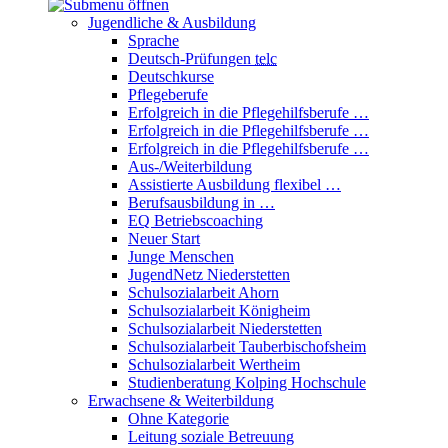
Jugendliche & Ausbildung
Sprache
Deutsch-Prüfungen
telc
Deutschkurse
Pflegeberufe
Erfolgreich in die Pflegehilfsberufe …
Erfolgreich in die Pflegehilfsberufe …
Erfolgreich in die Pflegehilfsberufe …
Aus-/Weiterbildung
Assistierte Ausbildung flexibel …
Berufsausbildung in …
EQ Betriebscoaching
Neuer Start
Junge Menschen
JugendNetz Niederstetten
Schulsozialarbeit Ahorn
Schulsozialarbeit Königheim
Schulsozialarbeit Niederstetten
Schulsozialarbeit Tauberbischofsheim
Schulsozialarbeit Wertheim
Studienberatung Kolping Hochschule
Erwachsene & Weiterbildung
Ohne Kategorie
Leitung soziale Betreuung