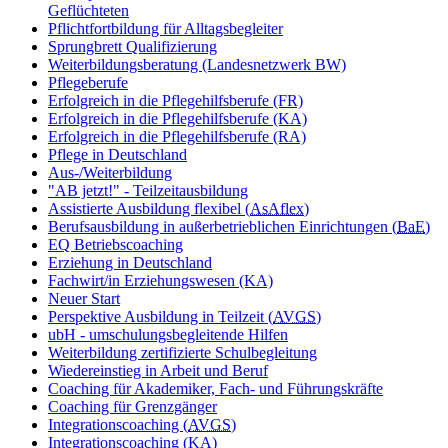
Geflüchteten
Pflichtfortbildung für Alltagsbegleiter
Sprungbrett Qualifizierung
Weiterbildungsberatung (Landesnetzwerk BW)
Pflegeberufe
Erfolgreich in die Pflegehilfsberufe (FR)
Erfolgreich in die Pflegehilfsberufe (KA)
Erfolgreich in die Pflegehilfsberufe (RA)
Pflege in Deutschland
Aus-/Weiterbildung
"AB jetzt!" - Teilzeitausbildung
Assistierte Ausbildung flexibel (
AsAflex
)
Berufsausbildung in außerbetrieblichen Einrichtungen (
BaE
)
EQ Betriebscoaching
Erziehung in Deutschland
Fachwirt/in Erziehungswesen (KA)
Neuer Start
Perspektive Ausbildung in Teilzeit (
AVGS
)
ubH - umschulungsbegleitende Hilfen
Weiterbildung zertifizierte Schulbegleitung
Wiedereinstieg in Arbeit und Beruf
Coaching für Akademiker, Fach- und Führungskräfte
Coaching für Grenzgänger
Integrationscoaching (
AVGS
)
Integrationscoaching (KA)