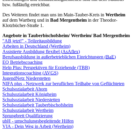
bzw. fußläufig erreichbar.
Des Weiteren findet man uns im Main-Tauber-Kreis in
Wertheim
auf dem Wartberg und in
Bad Mergentheim
in der Theodor-
Klotzbücher-Straße 1.
Angebote in Tauberbischofsheim/ Wertheim/ Bad Mergentheim
"AB jetzt!" - Teilzeitausbildung
Arbeiten in Deutschland (Wertheim)
Assistierte Ausbildung flexibel (
AsAflex
)
Berufsausbildung in außerbetrieblichen Einrichtungen (
BaE
)
EQ Betriebscoaching
Help Plus: Perspektiven für Erziehende (TBB)
Integrationscoaching (
AVGS
)
JugendNetz Niederstetten
NIFA plus - Netzwerk zur beruflichen Teilhabe von Geflüchteten
Schulsozialarbeit Ahorn
Schulsozialarbeit Königheim
Schulsozialarbeit Niederstetten
Schulsozialarbeit Tauberbischofsheim
Schulsozialarbeit Wertheim
Sprungbrett Qualifizierung
ubH - umschulungsbegleitende Hilfen
VIA - Dein Weg in Arbeit (Wertheim)