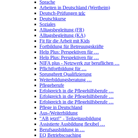
Sprache
Arbeiten in Deutschland (Wertheim)
Deutsch-Prüfungen
telc
Deutschkurse
Soziales
Alltagsbegleitung (FR)
Alltagsbegleitung (KA)
Fit für die Arbeit mit Kids
Fortbildung für Betreuungskräfte
Help Plus: Perspektiven für …
Help Plus: Perspektiven für …
NIFA plus - Netzwerk zur beruflichen …
Pflichtfortbildung für …
Sprungbrett Qualifizierung
Weiterbildungsberatung …
Pflegeberufe
Erfolgreich in die Pflegehilfsberufe …
Erfolgreich in die Pflegehilfsberufe …
Erfolgreich in die Pflegehilfsberufe …
Pflege in Deutschland
Aus-/Weiterbildung
"AB jetzt!" - Teilzeitausbildung
Assistierte Ausbildung flexibel …
Berufsausbildung in …
EQ Betriebscoaching