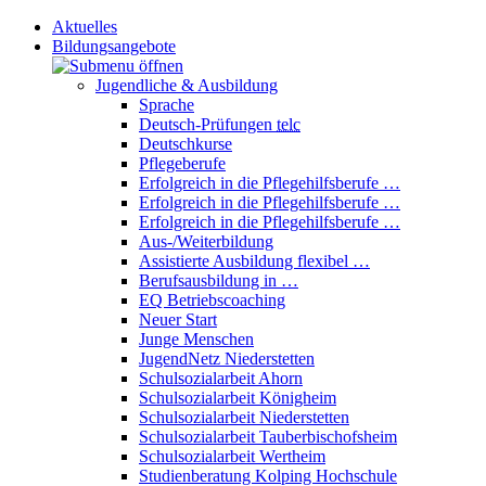
Aktuelles
Bildungsangebote
Jugendliche & Ausbildung
Sprache
Deutsch-Prüfungen
telc
Deutschkurse
Pflegeberufe
Erfolgreich in die Pflegehilfsberufe …
Erfolgreich in die Pflegehilfsberufe …
Erfolgreich in die Pflegehilfsberufe …
Aus-/Weiterbildung
Assistierte Ausbildung flexibel …
Berufsausbildung in …
EQ Betriebscoaching
Neuer Start
Junge Menschen
JugendNetz Niederstetten
Schulsozialarbeit Ahorn
Schulsozialarbeit Königheim
Schulsozialarbeit Niederstetten
Schulsozialarbeit Tauberbischofsheim
Schulsozialarbeit Wertheim
Studienberatung Kolping Hochschule