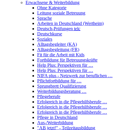
Erwachsene & Weiterbildung
Ohne Kategorie
Leitung soziale Betreuung
Sprache
Arbeiten in Deutschland (Wertheim)
Deutsch-Prüfungen
telc
Deutschkurse
Soziales
Alltagsbegleiter (KA)
Alltagsbegleitung (FR)
Fit für die Arbeit mit Kids
Fortbildung für Betreuungskräfte
Help Plus: Perspektiven für …
Help Plus: Perspektiven für …
NIFA plus - Netzwerk zur beruflichen …
Pflichtfortbildung für …
Sprungbrett Qualifizierung
Weiterbildungsberatung …
Pflegeberufe
Erfolgreich in die Pflegehilfsberufe …
Erfolgreich in die Pflegehilfsberufe …
Erfolgreich in die Pflegehilfsberufe …
Pflege in Deutschland
Aus-/Weiterbildung
"AB jetzt!" - Teilzeitausbildung