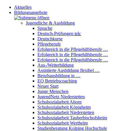
Aktuelles
Bildungsangebote
Jugendliche & Ausbildung
Sprache
Deutsch-Prüfungen
telc
Deutschkurse
Pflegeberufe
Erfolgreich in die Pflegehilfsberufe …
Erfolgreich in die Pflegehilfsberufe …
Erfolgreich in die Pflegehilfsberufe …
Aus-/Weiterbildung
Assistierte Ausbildung flexibel …
Berufsausbildung in …
EQ Betriebscoaching
Neuer Start
Junge Menschen
JugendNetz Niederstetten
Schulsozialarbeit Ahorn
Schulsozialarbeit Königheim
Schulsozialarbeit Niederstetten
Schulsozialarbeit Tauberbischofsheim
Schulsozialarbeit Wertheim
Studienberatung Kolping Hochschule