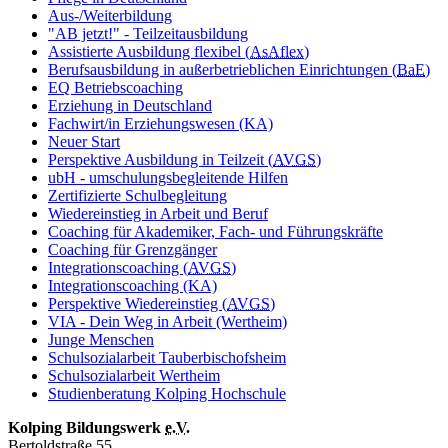
Aus-/Weiterbildung
"AB jetzt!" - Teilzeitausbildung
Assistierte Ausbildung flexibel (
AsAflex
)
Berufsausbildung in außerbetrieblichen Einrichtungen (
BaE
)
EQ Betriebscoaching
Erziehung in Deutschland
Fachwirt/in Erziehungswesen (KA)
Neuer Start
Perspektive Ausbildung in Teilzeit (
AVGS
)
ubH - umschulungsbegleitende Hilfen
Zertifizierte Schulbegleitung
Wiedereinstieg in Arbeit und Beruf
Coaching für Akademiker, Fach- und Führungskräfte
Coaching für Grenzgänger
Integrationscoaching (
AVGS
)
Integrationscoaching (KA)
Perspektive Wiedereinstieg (
AVGS
)
VIA - Dein Weg in Arbeit (Wertheim)
Junge Menschen
Schulsozialarbeit Tauberbischofsheim
Schulsozialarbeit Wertheim
Studienberatung Kolping Hochschule
Kolping Bildungswerk
e.V.
Bertoldstraße 55