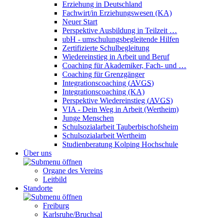
Erziehung in Deutschland
Fachwirt/in Erziehungswesen (KA)
Neuer Start
Perspektive Ausbildung in Teilzeit …
ubH - umschulungsbegleitende Hilfen
Zertifizierte Schulbegleitung
Wiedereinstieg in Arbeit und Beruf
Coaching für Akademiker, Fach- und …
Coaching für Grenzgänger
Integrationscoaching (
AVGS
)
Integrationscoaching (KA)
Perspektive Wiedereinstieg (
AVGS
)
VIA - Dein Weg in Arbeit (Wertheim)
Junge Menschen
Schulsozialarbeit Tauberbischofsheim
Schulsozialarbeit Wertheim
Studienberatung Kolping Hochschule
Über uns
Organe des Vereins
Leitbild
Standorte
Freiburg
Karlsruhe/Bruchsal