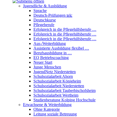
Jugendliche & Ausbildung
Sprache
Deutsch-Prüfungen
telc
Deutschkurse
Pflegeberufe
Erfolgreich in die Pflegehilfsberufe …
Erfolgreich in die Pflegehilfsberufe …
Erfolgreich in die Pflegehilfsberufe …
Aus-/Weiterbildung
Assistierte Ausbildung flexibel …
Berufsausbildung in …
EQ Betriebscoaching
Neuer Start
Junge Menschen
JugendNetz Niederstetten
Schulsozialarbeit Ahorn
Schulsozialarbeit Königheim
Schulsozialarbeit Niederstetten
Schulsozialarbeit Tauberbischofsheim
Schulsozialarbeit Wertheim
Studienberatung Kolping Hochschule
Erwachsene & Weiterbildung
Ohne Kategorie
Leitung soziale Betreuung