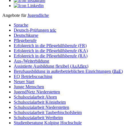
Angebote für
Jugendliche
Sprache
Deutsch-Prüfungen
telc
Deutschkurse
Pflegeberufe
Erfolgreich in die Pflegehilfsberufe (FR)
Erfolgreich in die Pflegehilfsberufe (KA)
Erfolgreich in die Pflegehilfsberufe (RA)
Aus-/Weiterbildung
Assistierte Ausbildung flexibel (
AsAflex
)
Berufsausbildung in außerbetrieblichen Einrichtungen (
BaE
)
EQ Betriebscoaching
Neuer Start
Junge Menschen
JugendNetz Niederstetten
Schulsozialarbeit Ahorn
Schulsozialarbeit Königheim
Schulsozialarbeit Niederstetten
Schulsozialarbeit Tauberbischofsheim
Schulsozialarbeit Wertheim
Studienberatung Kolping Hochschule