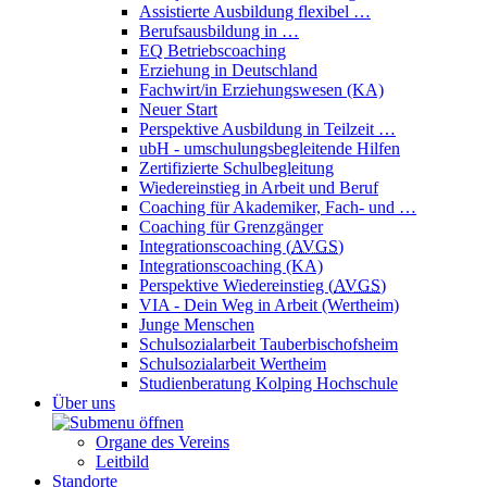
Assistierte Ausbildung flexibel …
Berufsausbildung in …
EQ Betriebscoaching
Erziehung in Deutschland
Fachwirt/in Erziehungswesen (KA)
Neuer Start
Perspektive Ausbildung in Teilzeit …
ubH - umschulungsbegleitende Hilfen
Zertifizierte Schulbegleitung
Wiedereinstieg in Arbeit und Beruf
Coaching für Akademiker, Fach- und …
Coaching für Grenzgänger
Integrationscoaching (
AVGS
)
Integrationscoaching (KA)
Perspektive Wiedereinstieg (
AVGS
)
VIA - Dein Weg in Arbeit (Wertheim)
Junge Menschen
Schulsozialarbeit Tauberbischofsheim
Schulsozialarbeit Wertheim
Studienberatung Kolping Hochschule
Über uns
Organe des Vereins
Leitbild
Standorte