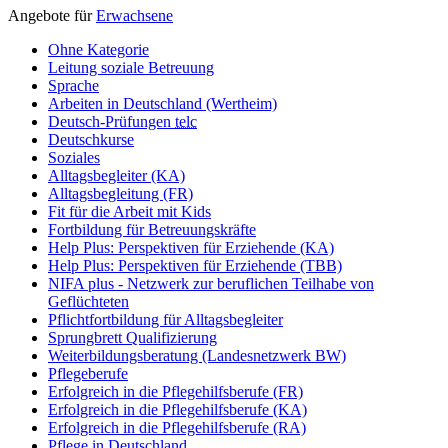
Angebote für
Erwachsene
Ohne Kategorie
Leitung soziale Betreuung
Sprache
Arbeiten in Deutschland (Wertheim)
Deutsch-Prüfungen
telc
Deutschkurse
Soziales
Alltagsbegleiter (KA)
Alltagsbegleitung (FR)
Fit für die Arbeit mit Kids
Fortbildung für Betreuungskräfte
Help Plus: Perspektiven für Erziehende (KA)
Help Plus: Perspektiven für Erziehende (TBB)
NIFA plus - Netzwerk zur beruflichen Teilhabe von
Geflüchteten
Pflichtfortbildung für Alltagsbegleiter
Sprungbrett Qualifizierung
Weiterbildungsberatung (Landesnetzwerk BW)
Pflegeberufe
Erfolgreich in die Pflegehilfsberufe (FR)
Erfolgreich in die Pflegehilfsberufe (KA)
Erfolgreich in die Pflegehilfsberufe (RA)
Pflege in Deutschland