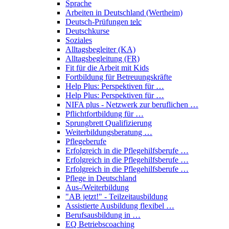
Sprache
Arbeiten in Deutschland (Wertheim)
Deutsch-Prüfungen
telc
Deutschkurse
Soziales
Alltagsbegleiter (KA)
Alltagsbegleitung (FR)
Fit für die Arbeit mit Kids
Fortbildung für Betreuungskräfte
Help Plus: Perspektiven für …
Help Plus: Perspektiven für …
NIFA plus - Netzwerk zur beruflichen …
Pflichtfortbildung für …
Sprungbrett Qualifizierung
Weiterbildungsberatung …
Pflegeberufe
Erfolgreich in die Pflegehilfsberufe …
Erfolgreich in die Pflegehilfsberufe …
Erfolgreich in die Pflegehilfsberufe …
Pflege in Deutschland
Aus-/Weiterbildung
"AB jetzt!" - Teilzeitausbildung
Assistierte Ausbildung flexibel …
Berufsausbildung in …
EQ Betriebscoaching