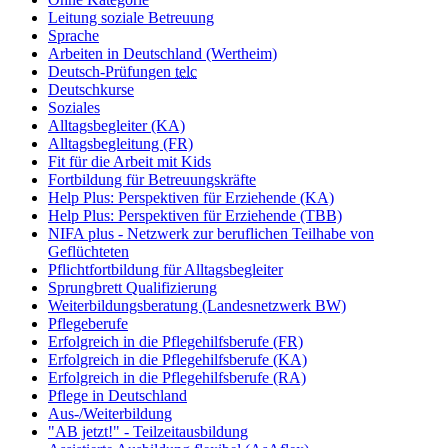
Leitung soziale Betreuung
Sprache
Arbeiten in Deutschland (Wertheim)
Deutsch-Prüfungen
telc
Deutschkurse
Soziales
Alltagsbegleiter (KA)
Alltagsbegleitung (FR)
Fit für die Arbeit mit Kids
Fortbildung für Betreuungskräfte
Help Plus: Perspektiven für Erziehende (KA)
Help Plus: Perspektiven für Erziehende (TBB)
NIFA plus - Netzwerk zur beruflichen Teilhabe von
Geflüchteten
Pflichtfortbildung für Alltagsbegleiter
Sprungbrett Qualifizierung
Weiterbildungsberatung (Landesnetzwerk BW)
Pflegeberufe
Erfolgreich in die Pflegehilfsberufe (FR)
Erfolgreich in die Pflegehilfsberufe (KA)
Erfolgreich in die Pflegehilfsberufe (RA)
Pflege in Deutschland
Aus-/Weiterbildung
"AB jetzt!" - Teilzeitausbildung