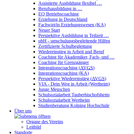
Assistierte Ausbildung flexibel …
Berufsausbildung in …
EQ Betriebscoaching
Erziehung in Deutschland
Fachwirt/in Erziehungswesen (KA)
Neuer Start
Perspektive Ausbildung in Teilzeit …
ubH - umschulungsbegleitende Hilfen
Zertifizierte Schulbegleitung
Wiedereinstieg in Arbeit und Beruf
Coaching für Akademiker, Fach- und …
Coaching für Grenzgänger
Integrationscoaching (
AVGS
)
Integrationscoaching (KA)
Perspektive Wiedereinstieg (
AVGS
)
VIA - Dein Weg in Arbeit (Wertheim)
Junge Menschen
Schulsozialarbeit Tauberbischofsheim
Schulsozialarbeit Wertheim
Studienberatung Kolping Hochschule
Über uns
Organe des Vereins
Leitbild
Standorte