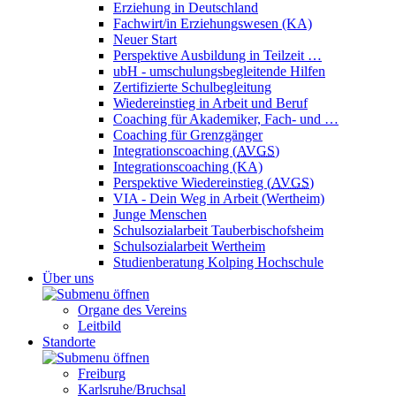
Erziehung in Deutschland
Fachwirt/in Erziehungswesen (KA)
Neuer Start
Perspektive Ausbildung in Teilzeit …
ubH - umschulungsbegleitende Hilfen
Zertifizierte Schulbegleitung
Wiedereinstieg in Arbeit und Beruf
Coaching für Akademiker, Fach- und …
Coaching für Grenzgänger
Integrationscoaching (
AVGS
)
Integrationscoaching (KA)
Perspektive Wiedereinstieg (
AVGS
)
VIA - Dein Weg in Arbeit (Wertheim)
Junge Menschen
Schulsozialarbeit Tauberbischofsheim
Schulsozialarbeit Wertheim
Studienberatung Kolping Hochschule
Über uns
Organe des Vereins
Leitbild
Standorte
Freiburg
Karlsruhe/Bruchsal