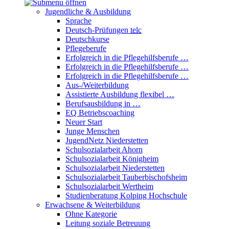
Jugendliche & Ausbildung
Sprache
Deutsch-Prüfungen
telc
Deutschkurse
Pflegeberufe
Erfolgreich in die Pflegehilfsberufe …
Erfolgreich in die Pflegehilfsberufe …
Erfolgreich in die Pflegehilfsberufe …
Aus-/Weiterbildung
Assistierte Ausbildung flexibel …
Berufsausbildung in …
EQ Betriebscoaching
Neuer Start
Junge Menschen
JugendNetz Niederstetten
Schulsozialarbeit Ahorn
Schulsozialarbeit Königheim
Schulsozialarbeit Niederstetten
Schulsozialarbeit Tauberbischofsheim
Schulsozialarbeit Wertheim
Studienberatung Kolping Hochschule
Erwachsene & Weiterbildung
Ohne Kategorie
Leitung soziale Betreuung