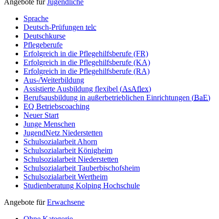
Angebote für
Jugendliche
Sprache
Deutsch-Prüfungen
telc
Deutschkurse
Pflegeberufe
Erfolgreich in die Pflegehilfsberufe (FR)
Erfolgreich in die Pflegehilfsberufe (KA)
Erfolgreich in die Pflegehilfsberufe (RA)
Aus-/Weiterbildung
Assistierte Ausbildung flexibel (
AsAflex
)
Berufsausbildung in außerbetrieblichen Einrichtungen (
BaE
)
EQ Betriebscoaching
Neuer Start
Junge Menschen
JugendNetz Niederstetten
Schulsozialarbeit Ahorn
Schulsozialarbeit Königheim
Schulsozialarbeit Niederstetten
Schulsozialarbeit Tauberbischofsheim
Schulsozialarbeit Wertheim
Studienberatung Kolping Hochschule
Angebote für
Erwachsene
Ohne Kategorie