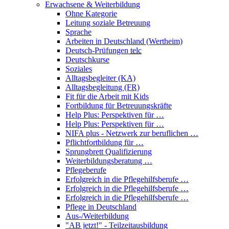
Erwachsene & Weiterbildung
Ohne Kategorie
Leitung soziale Betreuung
Sprache
Arbeiten in Deutschland (Wertheim)
Deutsch-Prüfungen
telc
Deutschkurse
Soziales
Alltagsbegleiter (KA)
Alltagsbegleitung (FR)
Fit für die Arbeit mit Kids
Fortbildung für Betreuungskräfte
Help Plus: Perspektiven für …
Help Plus: Perspektiven für …
NIFA plus - Netzwerk zur beruflichen …
Pflichtfortbildung für …
Sprungbrett Qualifizierung
Weiterbildungsberatung …
Pflegeberufe
Erfolgreich in die Pflegehilfsberufe …
Erfolgreich in die Pflegehilfsberufe …
Erfolgreich in die Pflegehilfsberufe …
Pflege in Deutschland
Aus-/Weiterbildung
"AB jetzt!" - Teilzeitausbildung