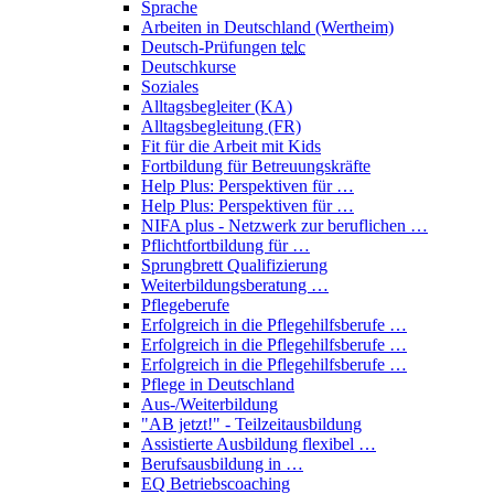
Sprache
Arbeiten in Deutschland (Wertheim)
Deutsch-Prüfungen
telc
Deutschkurse
Soziales
Alltagsbegleiter (KA)
Alltagsbegleitung (FR)
Fit für die Arbeit mit Kids
Fortbildung für Betreuungskräfte
Help Plus: Perspektiven für …
Help Plus: Perspektiven für …
NIFA plus - Netzwerk zur beruflichen …
Pflichtfortbildung für …
Sprungbrett Qualifizierung
Weiterbildungsberatung …
Pflegeberufe
Erfolgreich in die Pflegehilfsberufe …
Erfolgreich in die Pflegehilfsberufe …
Erfolgreich in die Pflegehilfsberufe …
Pflege in Deutschland
Aus-/Weiterbildung
"AB jetzt!" - Teilzeitausbildung
Assistierte Ausbildung flexibel …
Berufsausbildung in …
EQ Betriebscoaching