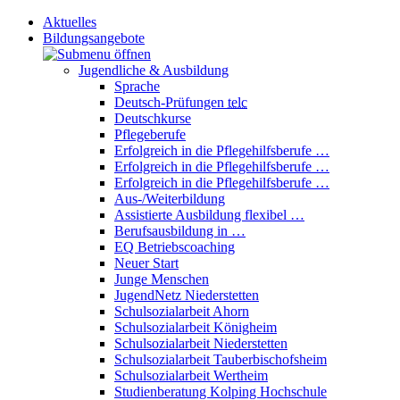
Aktuelles
Bildungsangebote
Jugendliche & Ausbildung
Sprache
Deutsch-Prüfungen
telc
Deutschkurse
Pflegeberufe
Erfolgreich in die Pflegehilfsberufe …
Erfolgreich in die Pflegehilfsberufe …
Erfolgreich in die Pflegehilfsberufe …
Aus-/Weiterbildung
Assistierte Ausbildung flexibel …
Berufsausbildung in …
EQ Betriebscoaching
Neuer Start
Junge Menschen
JugendNetz Niederstetten
Schulsozialarbeit Ahorn
Schulsozialarbeit Königheim
Schulsozialarbeit Niederstetten
Schulsozialarbeit Tauberbischofsheim
Schulsozialarbeit Wertheim
Studienberatung Kolping Hochschule